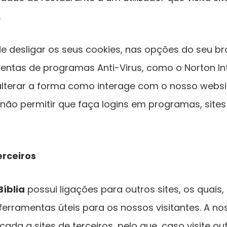
.
 desligar os seus cookies, nas opções do seu br
entas de programas Anti-Virus, como o Norton Int
alterar a forma como interage com o nosso websit
 não permitir que faça logins em programas, sites
erceiros
Bíblia
possui ligações para outros sites, os quais
erramentas úteis para os nossos visitantes. A nos
ada a sites de terceiros, pelo que, caso visite out